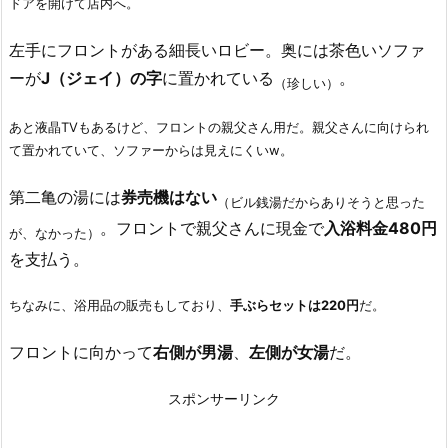
ドアを開けて店内へ。
左手にフロントがある細長いロビー。奥には茶色いソファ
ーが
J（ジェイ）の字
に置かれている
。
（珍しい）
あと液晶TVもあるけど、フロントの親父さん用だ。親父さんに向けられ
て置かれていて、ソファーからは見えにくいw。
第二亀の湯には
券売機はない
（ビル銭湯だからありそうと思った
。フロントで親父さんに現金で
入浴料金480円
が、なかった）
を支払う。
ちなみに、浴用品の販売もしており、
手ぶらセットは220円
だ。
フロントに向かって
右側が男湯
、
左側が女湯
だ。
スポンサーリンク