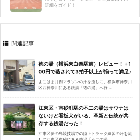
詳細をガイド！
関連記事
徳の湯（横浜東白楽駅前）レビュー！＋1
00円で蒸されて3拍子以上が揃って満足♪
よこはま月例マラソンの汗を流しに、横浜市神奈川
区西神奈川にある銭湯「徳の湯」へ行 ...
江東区・南砂町駅の不二の湯はサウナは
ないけど看板犬がいる、革新と伝統が共
存する銭湯だった！
江東区夢の島競技場での陸上トラック練習の汗を流
しに江東区東砂にある銭湯「不二の湯 ...