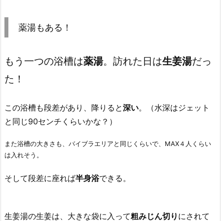
薬湯もある！
もう一つの浴槽は
薬湯
。訪れた日は
生姜湯
だっ
た！
この浴槽も段差があり、降りると
深い
。（水深はジェット
と同じ90センチくらいかな？）
また浴槽の大きさも、バイブラエリアと同じくらいで、MAX４人くらい
は入れそう。
そして段差に座れば
半身浴
できる。
生姜湯の生姜は、大きな袋に入って
粗みじん切り
にされて