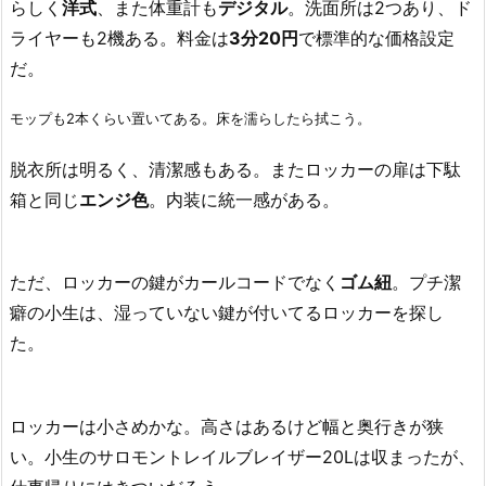
らしく
洋式
、また体重計も
デジタル
。洗面所は2つあり、ド
ライヤーも2機ある。料金は
3分20円
で標準的な価格設定
だ。
モップも2本くらい置いてある。床を濡らしたら拭こう。
脱衣所は明るく、清潔感もある。またロッカーの扉は下駄
箱と同じ
エンジ色
。内装に統一感がある。
ただ、ロッカーの鍵がカールコードでなく
ゴム紐
。プチ潔
癖の小生は、湿っていない鍵が付いてるロッカーを探し
た。
ロッカーは小さめかな。高さはあるけど幅と奥行きが狭
い。小生のサロモントレイルブレイザー20Lは収まったが、