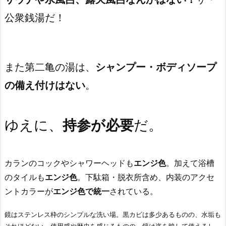
公衆銭湯だ！
また第二亀の湯は、
シャンプー・ボディソープ
の備え付けはない
。
ゆえに、
持参が必要
だ。
カランのコックやシャワーヘッドも
エンジ色
。加えて浴槽
のタイルも
エンジ色
。下駄箱・脱衣所含め、内装のアクセ
ントカラーが
エンジ色で統一
されている。
鏡はステンレス枠のシンプルな洗い場。黒カビは多少あるものの、水垢も