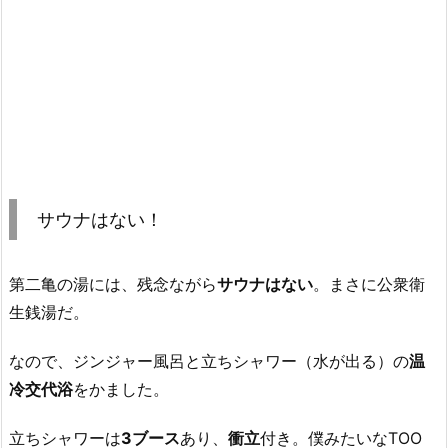
サウナはない！
第二亀の湯には、残念ながら
サウナはない
。まさに公衆衛
生銭湯だ。
なので、ジンジャー風呂と立ちシャワー（水が出る）の
温
冷交代浴
をかました。
立ちシャワーは
3ブース
あり、
衝立
付き。僕みたいなTOO