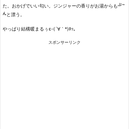
ぷ～
た。おかげでいい匂い。ジンジャーの香りがお湯からも
ん
と漂う。
やっぱり結構暖まるぅε-(´∀｀*)ﾎｯ。
スポンサーリンク