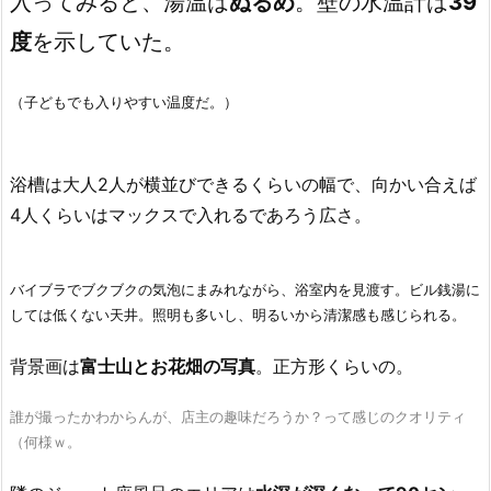
入ってみると、湯温は
ぬるめ
。壁の水温計は
39
度
を示していた。
（子どもでも入りやすい温度だ。）
浴槽は大人2人が横並びできるくらいの幅で、向かい合えば
4人くらいはマックスで入れるであろう広さ。
バイブラでブクブクの気泡にまみれながら、浴室内を見渡す。ビル銭湯に
しては低くない天井。照明も多いし、明るいから清潔感も感じられる。
背景画は
富士山とお花畑の写真
。正方形くらいの。
誰が撮ったかわからんが、店主の趣味だろうか？って感じのクオリティ
（何様ｗ。