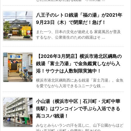
八王子のレトロ銭湯「福の湯」が2021年
9月23日（木）で閉業だ！急げ！
また一つ、日本の文化が途絶える 家庭風呂が普及
するなか、公衆衛生のための銭湯はそ ...
【2026年3月閉店】横浜市港北区綱島の
銭湯「富士乃湯」で金魚鑑賞しながら入
浴！サウナは人数制限実施中！
横浜市港北区綱島西にある銭湯「富士乃湯」。金魚
を愛でながら入浴できるユニークな銭 ...
小山湯（横浜市中区｜石川町・元町中華
街駅）はワンコインで手ぶら入浴できる
高コスパ銭湯！
みなとみらいランの汗を流しに、山下公園からほど
近い石川町（元町・中華街）駅そばの ...