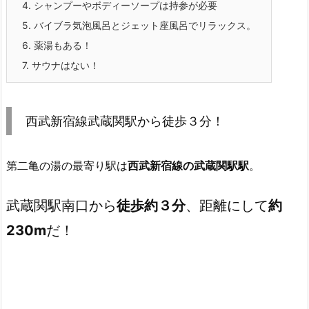
4.
シャンプーやボディーソープは持参が必要
5.
バイブラ気泡風呂とジェット座風呂でリラックス。
6.
薬湯もある！
7.
サウナはない！
西武新宿線武蔵関駅から徒歩３分！
第二亀の湯の最寄り駅は
西武新宿線の武蔵関駅駅
。
武蔵関駅南口から
徒歩約３分
、距離にして
約
230m
だ！