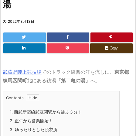
湯
2022年3月13日
Copy
武蔵野陸上競技場
でのトラック練習の汗を流しに、
東京都
練馬区関町北
にある銭湯
「第二亀の湯」
へ。
Contents
1.
西武新宿線武蔵関駅から徒歩３分！
2.
正午から営業開始！
3.
ゆったりとした脱衣所