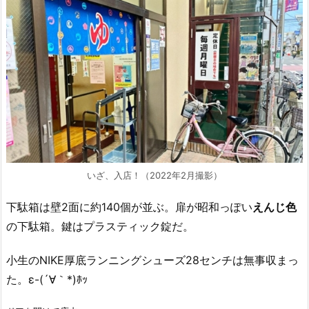
いざ、入店！（2022年2月撮影）
下駄箱は壁2面に約140個が並ぶ。扉が昭和っぽい
えんじ色
の下駄箱。鍵はプラスティック錠だ。
小生のNIKE厚底ランニングシューズ28センチは無事収まっ
た。ε-(´∀｀*)ﾎｯ