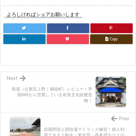
よろしければシェアお願いします
Copy
Next
燕湯（台東区上野｜御徒町）レビュー！早
朝6時から営業している有形文化財建造
物！
Prev
武蔵野陸上競技場でトラック練習！個人利
用できる？料金・更衣室・器具貸出は？の