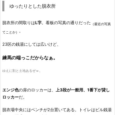
ゆったりとした脱衣所
脱衣所の間取りは
L字
。看板の写真の通りだった
（最近の写真
。
てことか）
23区の銭湯にしては広いけど、
練馬の端っこだからなぁ。
ゆえに割と土地あるぜｗ。
エンジ色
の扉のロッカーは、
上3段が一般用、1番下が貸し
ロッカー
だ。
脱衣場中央にはベンチが2台置いてある。トイレはビル銭湯