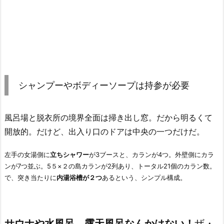
シャンプーやボディーソープは持参が必要
風呂場と脱衣所の境界全面は掃き出し窓。だから明るくて
開放的。だけど、出入り口のドアは中央の一つだけだ。
左手の女湯側に
立ちシャワー
が3ブースと、カランが4つ。外壁側にカラ
ンが7つ並ぶ。5５×２の島カランが2列あり、トータル21個のカラン数。
で、突き当たりに
内湯浴槽が２つ
あるという、シンプル構成。
サウナや水風呂、露天風呂なんかはない！
ザ・