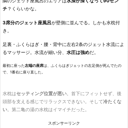
隣のジェット座風呂のエリアは
水深が深くなって90セン
チ
？くらいかな。
3席分のジェット座風呂
が壁側に並んでる。しかも水枕付
き。
足裏・ふくらはぎ・腰・背中に左右2条のジェット水流によ
るマッサージ。水流が細い分、
水圧は強め
だ。
最初に座った
左端の座席
は、ふくらはぎジェットの左足側が死んでたの
で、1番右に座り直した。
水枕は
セッティング位置が悪い
。首下にフィットせず、後
頭部を支える感じでリラックスできない。そして
冷たくな
い
。第二亀の湯の水枕はイマイチだった。
スポンサーリンク