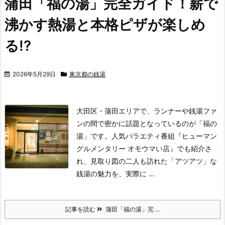
蒲田「福の湯」完全ガイド！薪で
沸かす熱湯と本格ピザが楽しめ
る!?
2026年5月29日
東京都の銭湯
大田区・蒲田エリアで、ランナーや銭湯ファ
ンの間で密かに話題となっているのが「福の
湯」です。
人気バラエティ番組『ヒューマン
グルメンタリー オモウマい店』でも紹介さ
れ、見取り図の二人も訪れた「アツアツ」な
銭湯の魅力を、実際に ...
記事を読む
蒲田「福の湯」完 ...