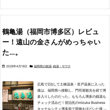
鶴亀湯（福岡市博多区）レビュ
ー！遠山の金さんがめっちゃい
た…。
2026年4月19日
福岡県の銭湯
,
銭湯・サウナ
広島で2泊して土橋温泉・音戸温泉に入った
後は、福岡県へ移動し、門司港観光を経て博
多入りしたのだった。
もちろん博多の銭湯も
チェック済みだ！
宿泊先のmizuka Business
キャナルシティ博多前で荷物をほどいた後 ...