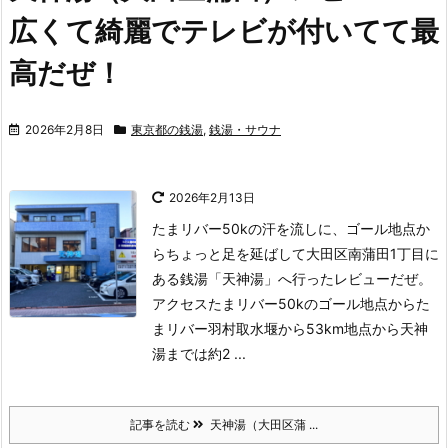
広くて綺麗でテレビが付いてて最
高だぜ！
2026年2月8日
東京都の銭湯
,
銭湯・サウナ
2026年2月13日
たまリバー50kの汗を流しに、ゴール地点か
らちょっと足を延ばして大田区南蒲田1丁目に
ある銭湯「天神湯」へ行ったレビューだぜ。
アクセスたまリバー50kのゴール地点から
た
まリバー羽村取水堰から53km地点から天神
湯までは約2 ...
記事を読む
天神湯（大田区蒲 ...