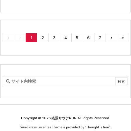
«
‹
1
2
3
4
5
6
7
›
»
Copyright ©
2026
銭湯サウナRUN
All Rights Reserved.
WordPress Luxeritas Theme is provided by "
Thought is free
".