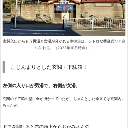
玄関入口からもう男湯と女湯が分かれる
中嶋湯は、
レトロな番台式
だと窺
い知れる。（2023年10月時点）。
こじんまりとした玄関・下駄箱！
左側の入り口が男湯
で、
右側が女湯
。
玄関のドア脇の壁に傘が掛かっていたが、ちゃんとした傘立ては玄関内に
あったw。
ドアを開けると右の頭上からおかみさんの