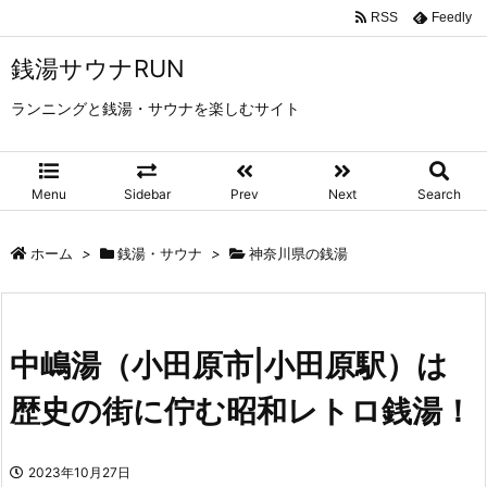
RSS
Feedly
銭湯サウナRUN
ランニングと銭湯・サウナを楽しむサイト
Menu
Sidebar
Prev
Next
Search
ホーム
>
銭湯・サウナ
>
神奈川県の銭湯
中嶋湯（小田原市|小田原駅）は
歴史の街に佇む昭和レトロ銭湯！
2023年10月27日