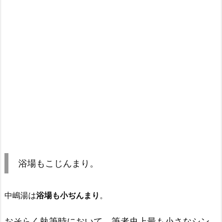
浴場もこじんまり。
中嶋湯は
浴場も小ぢんまり
。
おそらく執筆時において、筆者史上最も小さなシン