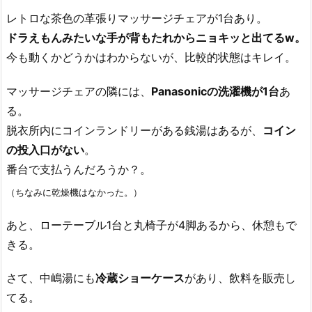
レトロな茶色の革張りマッサージチェアが1台あり。
ドラえもんみたいな手が背もたれからニョキッと出てるw。
今も動くかどうかはわからないが、比較的状態はキレイ。
マッサージチェアの隣には、
Panasonicの洗濯機が1台
あ
る。
脱衣所内にコインランドリーがある銭湯はあるが、
コイン
の投入口がない
。
番台で支払うんだろうか？。
（ちなみに乾燥機はなかった。）
あと、ローテーブル1台と丸椅子が4脚あるから、休憩もで
きる。
さて、中嶋湯にも
冷蔵ショーケース
があり、飲料を販売し
てる。