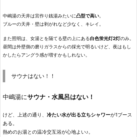
中嶋湯の天井は宮作り銭湯みたいに
凸型で高い
。
ブルーの天井・壁は剥がれなど少なく、キレイ。
また照明は、女湯とを隔てる壁の上にある
白色蛍光灯2灯
のみ。
昼間は外壁側の磨りガラスからの採光で明るいけど、夜はもし
かしたらアングラ感が増すかもしれない。
サウナはない！！
中嶋湯に
サウナ・水風呂はない！
けど、上述の通り、
冷たい水が出る立ちシャワー
が1ブース
ある。
熱めのお湯との温冷交互浴が心地よい♪。