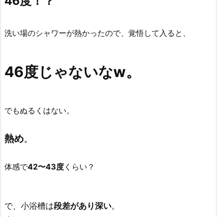
46度！？
洗い場のシャワーが熱かったので、覚悟して入ると、
46度じゃないなw。
でもぬるくはない。
熱め
。
体感で
42〜43度
くらい？
で、小浴槽は
段差があり深い
。