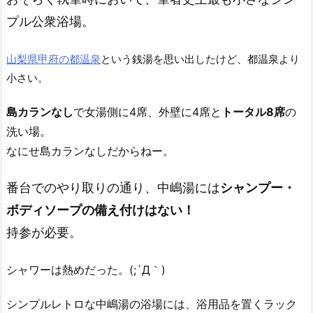
プル公衆浴場。
山梨県甲府の都温泉
という銭湯を思い出したけど、都温泉より
小さい。
島カランなし
で女湯側に4席、外壁に4席と
トータル8席
の
洗い場。
なにせ島カランなしだからねー。
番台でのやり取りの通り、中嶋湯には
シャンプー・
ボディソープの備え付けはない！
持参が必要。
シャワーは熱めだった。(;´Д｀)
シンプルレトロな中嶋湯の浴場には、浴用品を置くラック