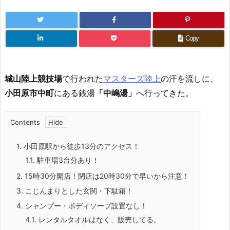
Copy
城山陸上競技場
で行われた
マスターズ陸上
の汗を流しに、
小田原市中町
にある銭湯
「中嶋湯」
へ行ってきた。
Contents
1.
小田原駅から徒歩13分のアクセス！
1.1.
駐車場3台分あり！
2.
15時30分開店！閉店は20時30分で早いから注意！
3.
こじんまりとした玄関・下駄箱！
4.
シャンプー・ボディソープ設置なし！
4.1.
レンタルタオルはなく、販売してる。