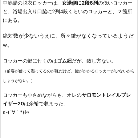
中嶋湯の脱衣ロッカーは、
女湯側に2段6列
の低いロッカー
と、浴場出入り口脇に2列4段くらいのロッカーと、２箇所
にある。
絶対数が少ないうえに、所々鍵がなくなっているようだ
w。
ロッカーの鍵に付くのは
ゴム紐
だが、致し方ない。
（前客が使って湿ってるのが嫌だけど、鍵がかかるロッカーが少ないから
しょうがない。）
ロッカーも小さめながらも、オレの
サロモントレイルブレ
イザー20
は余裕で収まった。
ε-(´∀｀*)ﾎｯ