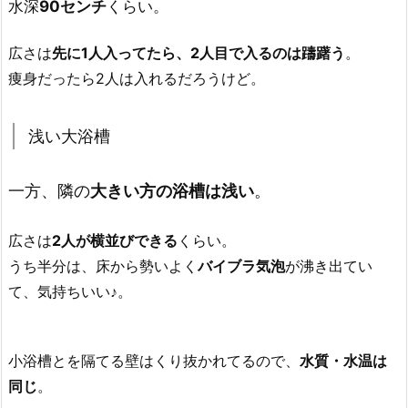
水深
90センチ
くらい。
広さは
先に1人入ってたら、2人目で入るのは躊躇う
。
痩身だったら2人は入れるだろうけど。
浅い大浴槽
一方、隣の
大きい方の浴槽は浅い
。
広さは
2人が横並びできる
くらい。
うち半分は、床から勢いよく
バイブラ気泡
が沸き出てい
て、気持ちいい♪。
小浴槽とを隔てる壁はくり抜かれてるので、
水質・水温は
同じ
。