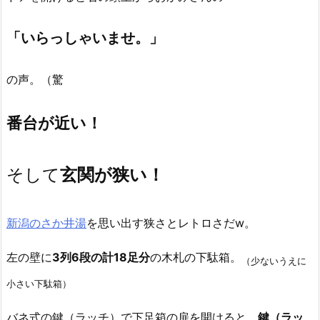
「いらっしゃいませ。」
の声。（驚
番台が近い！
そして
玄関が狭い！
新潟のさか井湯
を思い出す狭さとレトロさだw。
左の壁に
3列6段の計18足分
の木札の下駄箱。
（少ないうえに
小さい下駄箱）
バネ式の鍵（ラッチ）で下足箱の扉を開けると、
鍵（ラッ