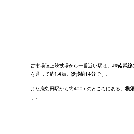
古市場陸上競技場から一番近い駅は、
JR南武
を通って
約1.4㎞、徒歩約14分
です。
また鹿島田駅から約400mのところにある、
横
す。