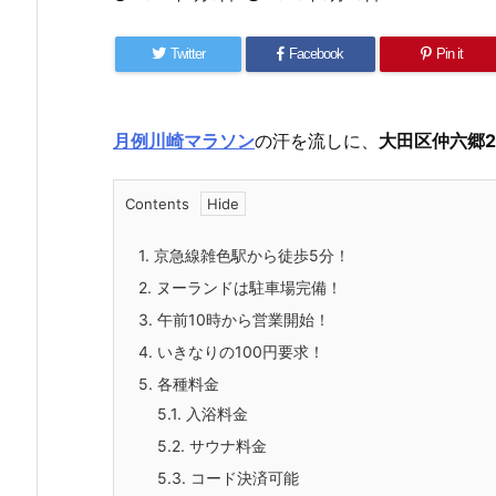
Twitter
Facebook
Pin it
月例川崎マラソン
の汗を流しに、
大田区仲六郷
Contents
1.
京急線雑色駅から徒歩5分！
2.
ヌーランドは駐車場完備！
3.
午前10時から営業開始！
4.
いきなりの100円要求！
5.
各種料金
5.1.
入浴料金
5.2.
サウナ料金
5.3.
コード決済可能