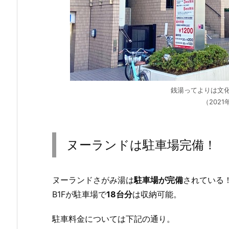
銭湯ってよりは文
（2021
ヌーランドは駐車場完備！
ヌーランドさがみ湯は
駐車場が完備
されている
B1Fが駐車場で
18台分
は収納可能。
駐車料金については下記の通り。