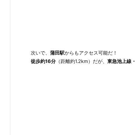
次いで、
蒲田駅
からもアクセス可能だ！
徒歩約16分
（距離約1.2km）だが、
東急池上線・