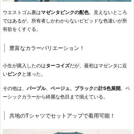
ウエストゴム裏は
マゼンタピンクの配色
。見えないところ
ではあるが、所有者しかわからないビビッドな色違いが所
有欲をくすぐる。
豊富なカラーバリエーション！
小生が購入したのは
ターコイズ
だが、最初はマゼンタに近
い
ピンク
と迷った。
その他は、
パープル
、
ベージュ、ブラック
の
計5色展開
。ベ
ーシックカラーから綺麗な色目まで揃えている。
共地のTシャツでセットアップで着用可能！