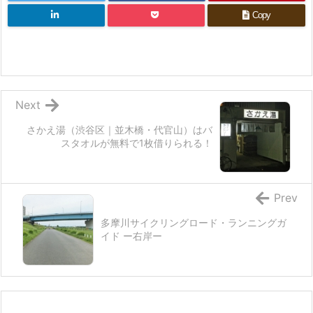
Copy
Next
さかえ湯（渋谷区｜並木橋・代官山）はバ
スタオルが無料で1枚借りられる！
Prev
多摩川サイクリングロード・ランニングガ
イド ー右岸ー